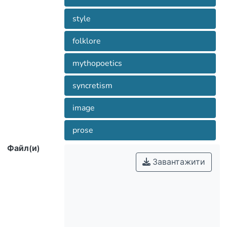
creative individuality.
style
folklore
mythopoetics
syncretism
image
prose
Файл(и)
Завантажити