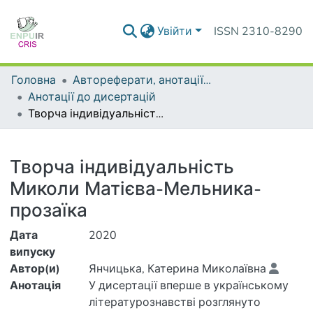
Увійти
ISSN 2310-8290
Головна
Автореферати, анотації до дисертацій та дисертації
Анотації до дисертацій
Творча індивідуальність Миколи Матієва-Мельника-прозаїка
Деталі
Творча індивідуальність
Миколи Матієва-Мельника-
прозаїка
Дата
2020
випуску
Автор(и)
Янчицька, Катерина Миколаївна
Анотація
У дисертації вперше в українському
літературознавстві розглянуто