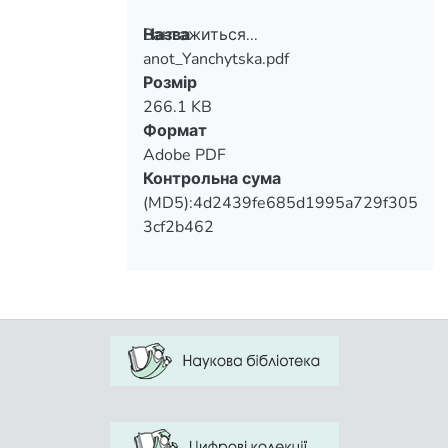
Вантажиться...
Назва
anot_Yanchytska.pdf
Вантажиться...
Розмір
266.1 KB
Формат
Adobe PDF
Контрольна сума
(MD5):4d2439fe685d1995a729f305
3cf2b462