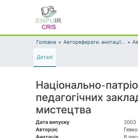
Головна
Автореферати, анотації до дисертацій та дисертації
А
Деталі
Національно-патріо
педагогічних закла
мистецтва
Дата випуску
2003
Автор(и)
Гевко
Анотація
В дис