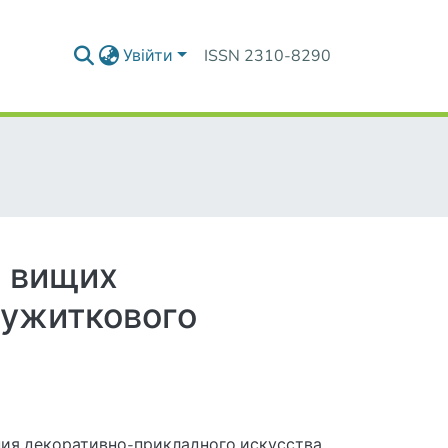
Увійти
ISSN 2310-8290
в вищих
-ужиткового
ия декоративно-прикладного искусства