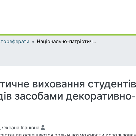
втореферати
Національно-патріотичне виховання студентів вищих педагогічних закладів засобами декоративно-ужиткового мистецтва
тичне виховання студенті
дів засобами декоративно
, Оксана Іванівна
сертации освещаются роль и возможности использован