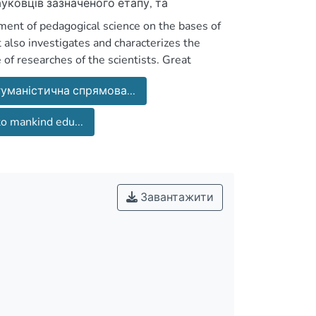
ауковців зазначеного етапу, та
ідей вченого, переосмисленні його
ment of pedagogical science on the bases of
 зазначеного періоду.
It also investigates and characterizes the
 of researches of the scientists. Great
entist and to the reinterpretation of his
гуманістична спрямова...
of that period.
 mankind edu...
Завантажити