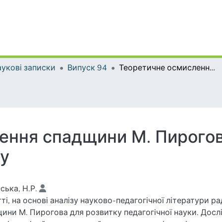
укові записки
Випуск 94
Теоретичне осмислення спадщини М. Пирогова дослідниками радянського періоду
ення спадщини М. Пирого
ду
ська, Н.Р.
тті, на основі аналізу науково-педагогічної літератури 
ини М. Пирогова для розвитку педагогічної науки. Дос