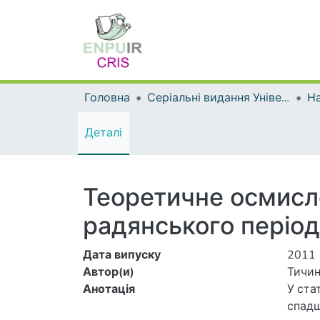
Головна
Серіальні видання Університету
На
Деталі
Теоретичне осмисл
радянського періо
Дата випуску
2011
Автор(и)
Тичин
Анотація
У ста
спадщ