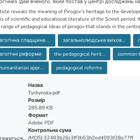
огічних ідей вченого, який постав у центрі досліджень н
товано увагу на інтерпретації дослідниками авторських 
ticle reveals the meaning of Pirogov’s heritage to the develop
ості відповідно до існуючих освітніх та суспільних норм
is of scientific and educational literature of the Soviet period. 
range of pedagogical ideas of pirogov that stands in the centre
ion is paid to the interpretation of the authors’ ideas of the sci
агогічна спадщина ...
загальнолюдське вихов...
ve work according to the existing educational and social norms 
агогічні реформи
the pedagogical herit...
common to
humanitarian appr...
pedagogical reforms
Назва
Tychynska.pdf
Розмір
285.89 KB
Формат
Adobe PDF
Контрольна сума
(MD5):32483b26c3ff3b53b2ed4093f28e77ff
тажиться...