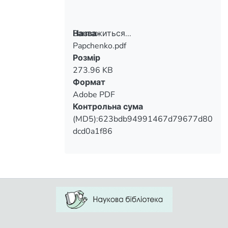
Вантажиться...
Назва
Papchenko.pdf
Вантажиться...
Розмір
273.96 KB
Формат
Adobe PDF
Контрольна сума
(MD5):623bdb94991467d79677d80
dcd0a1f86