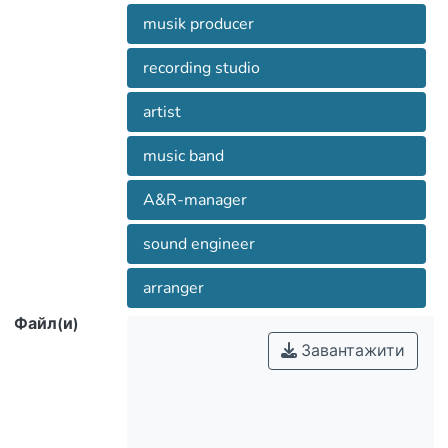
upcoming music producer.
musik producer
recording studio
artist
music band
A&R-manager
sound engineer
arranger
Файл(и)
Завантажити