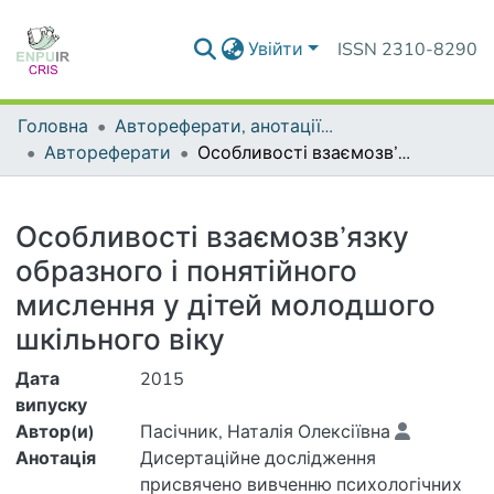
Увійти
ISSN 2310-8290
Головна
Автореферати, анотації до дисертацій та дисертації
Автореферати
Особливості взаємозв’язку образного і понятійного мислення у дітей молодшого шкільного віку
Деталі
Особливості взаємозв’язку
образного і понятійного
мислення у дітей молодшого
шкільного віку
Дата
2015
випуску
Автор(и)
Пасічник, Наталія Олексіївна
Анотація
Дисертаційне дослідження
присвячено вивченню психологічних