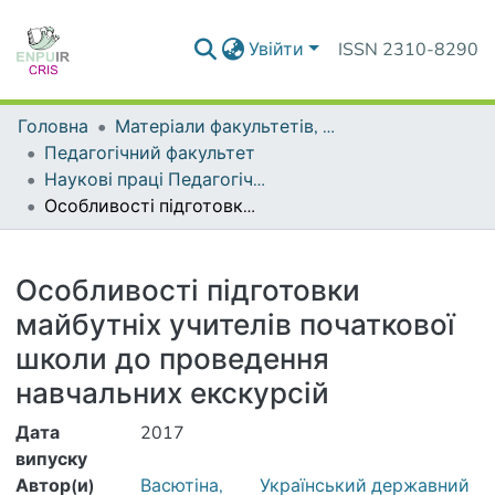
Увійти
ISSN 2310-8290
Головна
Матеріали факультетів, інститутів, підрозділів
Педагогічний факультет
Наукові праці Педагогічного факультету
Особливості підготовки майбутніх учителів початкової школи до проведення навчальних екскурсій
Деталі
Особливості підготовки
майбутніх учителів початкової
школи до проведення
навчальних екскурсій
Дата
2017
випуску
Автор(и)
Васютіна,
Український державний