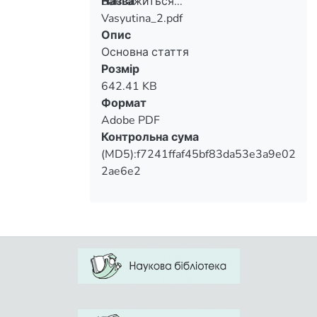
Вантажиться...
Назва
Vasyutina_2.pdf
Вантажиться...
Опис
Основна стаття
Розмір
642.41 KB
Формат
Adobe PDF
Контрольна сума
(MD5):f7241ffaf45bf83da53e3a9e02
2ae6e2