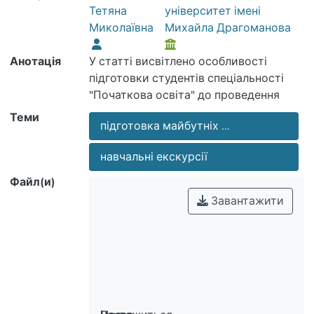
Тетяна
університет імені
Миколаївна
Михайла Драгоманова
Анотація
У статті висвітлено особливості
підготовки студентів спеціальності
"Початкова освіта" до проведення
навчальних екскурсій з
Теми
підготовка майбутніх ...
природознавства: у природу, музей та
на підприємство. Охарактеризовано
навчальні екскурсії
змістово-технологічний аспект цього
процесу під час вивчення дисциплін
Файл(и)
фахового спрямування на факультеті
Завантажити
педагогіки і психології НПУ імені М.П.
Драгоманова.