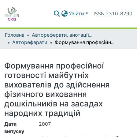
Увійти
ISSN 2310-8290
Головна
Автореферати, анотації до дисертацій та дисертації
Автореферати
Формування професійної готовності майбутніх вихователів до здійснення фізичного виховання дошкільників на засадах народних традицій
Деталі
Формування професійної
готовності майбутніх
вихователів до здійснення
фізичного виховання
дошкільників на засадах
народних традицій
Дата
2007
випуску