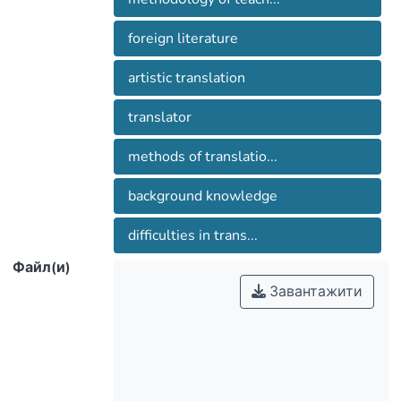
домінанту поетичного твору,
труднощі, які долає перекладач
foreign literature
художнього твору.
artistic translation
translator
methods of translatio...
background knowledge
difficulties in trans...
Файл(и)
Завантажити