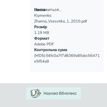
Вантажиться...
Назва
Klymenko
Вантажиться...
Zhanna_Vsesvitka_1_2010.pdf
Розмір
1.19 MB
Формат
Adobe PDF
Контрольна сума
(MD5):56fc0a7f7d8369a85dcc56471
e5f54a9