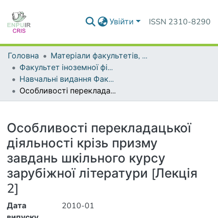
Увійти
ISSN 2310-8290
Головна
Матеріали факультетів, інститутів, підрозділів
Факультет іноземної філології
Навчальні видання Факультету іноземної філології
Особливості перекладацької діяльності крізь призму завдань шкільного курсу зарубіжної літератури [Лекція 2]
Деталі
Особливості перекладацької
діяльності крізь призму
завдань шкільного курсу
зарубіжної літератури [Лекція
2]
Дата
2010-01
випуску