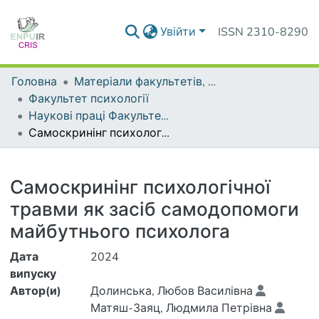
Увійти
ISSN 2310-8290
Головна
Матеріали факультетів, інститутів, підрозділів
Факультет психології
Наукові праці Факультету психології
Самоскринінг психологічної травми як засіб самодопомоги майбутнього психолога
Деталі
Самоскринінг психологічної
травми як засіб самодопомоги
майбутнього психолога
Дата
2024
випуску
Автор(и)
Долинська, Любов Василівна
Матяш-Заяц, Людмила Петрівна