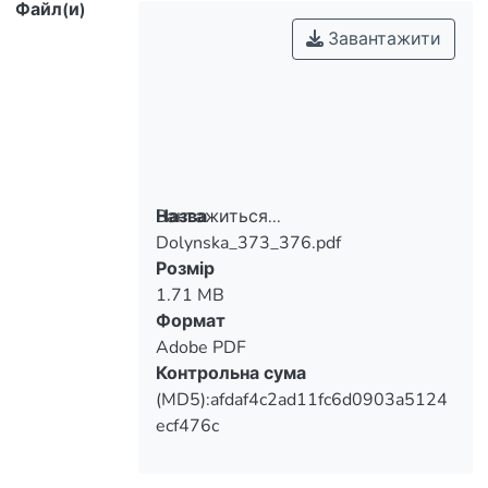
Файл(и)
Завантажити
Вантажиться...
Назва
Dolynska_373_376.pdf
Вантажиться...
Розмір
1.71 MB
Формат
Adobe PDF
Контрольна сума
(MD5):afdaf4c2ad11fc6d0903a5124
ecf476c