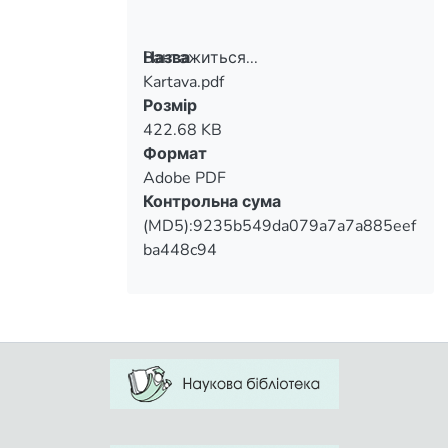
ребенка, создании максимальных
условий для развития его творческих
Вантажиться...
Назва
способностей и творческого
Kartava.pdf
самовыражения.
Вантажиться...
Розмір
422.68 KB
Формат
Adobe PDF
Контрольна сума
(MD5):9235b549da079a7a7a885eef
ba448c94