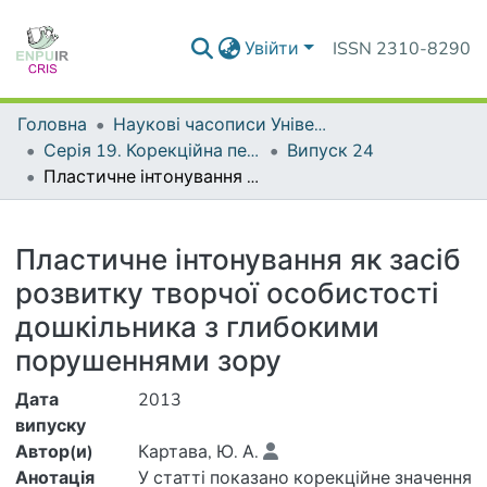
Увійти
ISSN 2310-8290
Головна
Наукові часописи Університету
Серія 19. Корекційна педагогіка та спеціальна психологія
Випуск 24
Пластичне інтонування як засіб розвитку творчої особистості дошкільника з глибокими порушеннями зору
Деталі
Пластичне інтонування як засіб
розвитку творчої особистості
дошкільника з глибокими
порушеннями зору
Дата
2013
випуску
Автор(и)
Картава, Ю. А.
Анотація
У статті показано корекційне значення