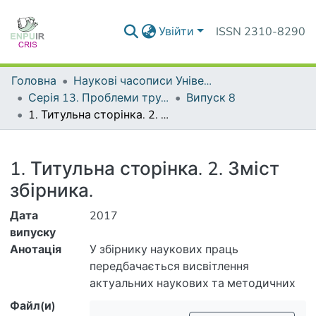
Увійти
ISSN 2310-8290
Головна
Наукові часописи Університету
Серія 13. Проблеми трудової та професійної підготовки
Випуск 8
1. Титульна сторінка. 2. Зміст збірника.
Деталі
1. Титульна сторінка. 2. Зміст
збірника.
Дата
2017
випуску
Анотація
У збірнику наукових праць
передбачається висвітлення
актуальних наукових та методичних
проблем трудової та графічної
Файл(и)