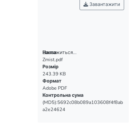
Завантажити
Вантажиться...
Назва
Zmist.pdf
Вантажиться...
Розмір
243.39 KB
Формат
Adobe PDF
Контрольна сума
(MD5):5692c08b089a103608f4f8ab
a2e24624