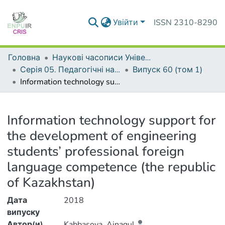
Увійти
ISSN 2310-8290
Головна
Наукові часописи Університету
Серія 05. Педагогічні науки: реалії та перспективи
Випуск 60 (том 1)
Information technology support for the development of engineering students’ professional foreign language competence (the republic of Kazakhstan)
Деталі
Information technology support for
the development of engineering
students’ professional foreign
language competence (the republic
of Kazakhstan)
Дата
2018
випуску
Автор(и)
Kabbasova, Ainagul