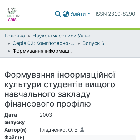
Увійти
ISSN 2310-8290
Головна
Наукові часописи Університету
Серія 02: Комп'ютерно-орієнтовані системи навчання
Випуск 6
Формування інформаційної культури студентів вищого навчального закладу фінансового профілю
Деталі
Формування інформаційної
культури студентів вищого
навчального закладу
фінансового профілю
Дата
2003
випуску
Автор(и)
Гладченко, О. В.
Файл(и)