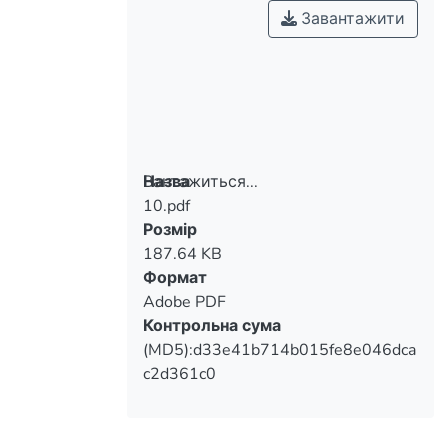
Завантажити
Вантажиться...
Назва
10.pdf
Вантажиться...
Розмір
187.64 KB
Формат
Adobe PDF
Контрольна сума
(MD5):d33e41b714b015fe8e046dca
c2d361c0