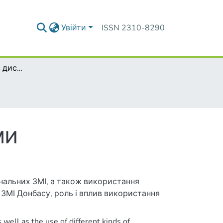
Увійти
ISSN 2310-8290
Авторский текст в дискурсе региональных СМИ
МИ
нальних ЗМІ, а також використання
 ЗМІ Донбасу, роль і вплив використання
well as the use of different kinds of