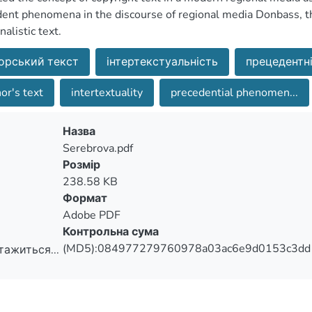
ent phenomena in the discourse of regional media Donbass, th
nalistic text.
орський текст
інтертекстуальність
прецедентн
or's text
intertextuality
precedential phenomen...
Назва
Serebrova.pdf
Розмір
238.58 KB
Формат
Adobe PDF
Контрольна сума
(MD5):084977279760978a03ac6e9d0153c3dd
тажиться...
тажиться...