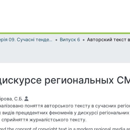
Серія 09. Сучасні тенденції розвитку мов
Випуск 6
 дискурсе региональных С
рова, С.Б.
алізовано поняття авторського тексту в сучасних регіо
х видів прецедентних феноменів у дискурсі регіональних
 сприйняття журналістського тексту.
ed the concept of copyright text in a modern regional media as 