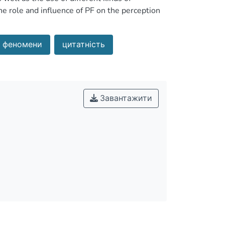
e role and influence of PF on the perception
і феномени
цитатність
Завантажити