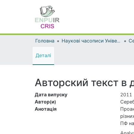
Головна
Наукові часописи Університету
Деталі
Авторский текст в
Дата випуску
2011
Автор(и)
Сереб
Анотація
Проан
різни
ПФ на
Analyz