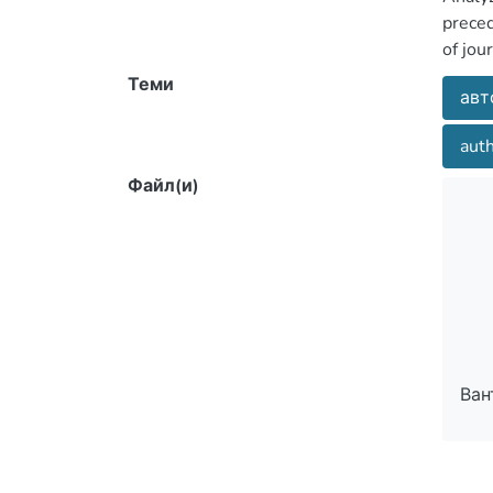
preced
of jour
Теми
авт
auth
Файл(и)
Ван
Ван