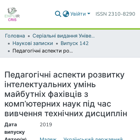
Увійти
ISSN 2310-8290
Головна
Серіальні видання Університету
Наукові записки
Випуск 142
Педагогічні аспекти розвитку інтелектуальних умінь майбутніх фахівців з комп’ютерних наук під час вивчення технічних дисциплін
Деталі
Педагогічні аспекти розвитку
інтелектуальних умінь
майбутніх фахівців з
комп’ютерних наук під час
вивчення технічних дисциплін
Дата
2019
випуску
Автор(и)
Малеж
Український державний