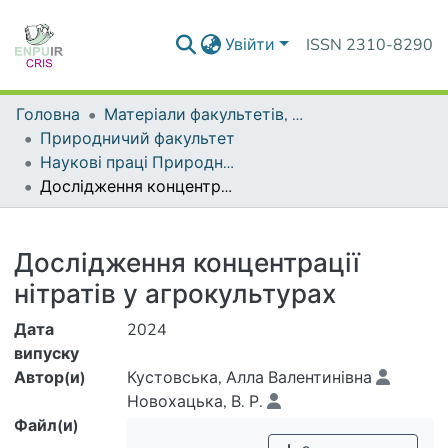
Увійти
ISSN 2310-8290
Головна
Матеріали факультетів, інститутів, підрозділів
Природничий факультет
Наукові праці Природничого факультету
Дослідження концентрації нітратів у агрокультурах
Деталі
Дослідження концентрації
нітратів у агрокультурах
Дата
2024
випуску
Автор(и)
Кустовська, Алла Валентинівна
Новохацька, В. Р.
Файл(и)