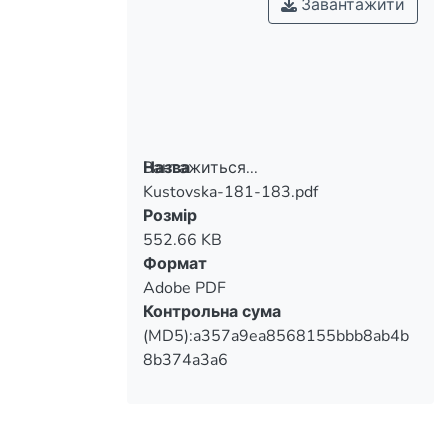
Завантажити
Вантажиться...
Назва
Kustovska-181-183.pdf
Вантажиться...
Розмір
552.66 KB
Формат
Adobe PDF
Контрольна сума
(MD5):a357a9ea8568155bbb8ab4b
8b374a3a6