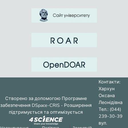
Контакти:
Хархун
Оксана
Створено за допомогою
Програмне
Леонідівна
забезпечення DSpace-CRIS
- Розширення
Тел.: (044)
підтримується та оптимізується
239-30-39
вул.