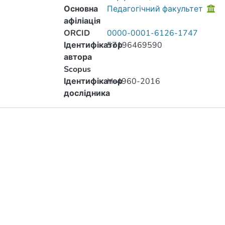
Основна
Педагогічний факультет
афіліація
ORCID
0000-0001-6126-1747
Ідентифікатор
57196469590
автора
Scopus
Ідентифікатор
H-4960-2016
дослідника
Публікації
Метрики
Інше