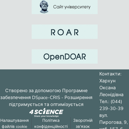
Контакти:
Хархун
Оксана
Створено за допомогою
Програмне
Леонідівна
забезпечення DSpace-CRIS
- Розширення
Тел.: (044)
підтримується та оптимізується
239-30-39
вул.
Налаштування
Політика
Зворотній
Пирогова, 9,
файлів cookie
конфіденційності
зв'язок