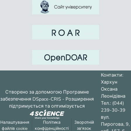
Контакти:
Хархун
Оксана
Створено за допомогою
Програмне
Леонідівна
забезпечення DSpace-CRIS
- Розширення
Тел.: (044)
підтримується та оптимізується
239-30-39
вул.
Налаштування
Політика
Зворотній
Пирогова, 9,
файлів cookie
конфіденційності
зв'язок