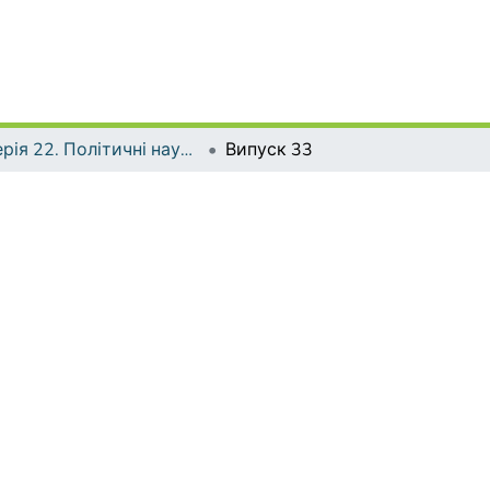
Серія 22. Політичні науки та методики викладання соціально-політичних дисциплін
Випуск 33