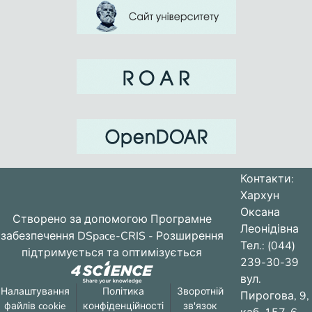
Контакти:
Хархун
Оксана
Створено за допомогою
Програмне
Леонідівна
забезпечення DSpace-CRIS
- Розширення
Тел.: (044)
підтримується та оптимізується
239-30-39
вул.
Налаштування
Політика
Зворотній
Пирогова, 9,
файлів cookie
конфіденційності
зв'язок