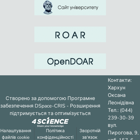
Контакти:
Хархун
Оксана
Створено за допомогою
Програмне
Леонідівна
забезпечення DSpace-CRIS
- Розширення
Тел.: (044)
підтримується та оптимізується
239-30-39
вул.
Налаштування
Політика
Зворотній
Пирогова, 9,
файлів cookie
конфіденційності
зв'язок