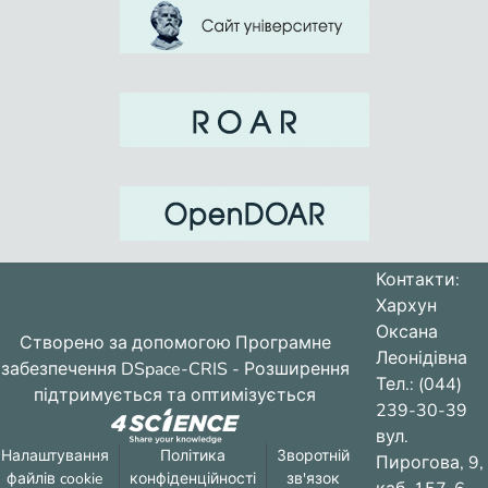
Контакти:
Хархун
Оксана
Створено за допомогою
Програмне
Леонідівна
забезпечення DSpace-CRIS
- Розширення
Тел.: (044)
підтримується та оптимізується
239-30-39
вул.
Налаштування
Політика
Зворотній
Пирогова, 9,
файлів cookie
конфіденційності
зв'язок