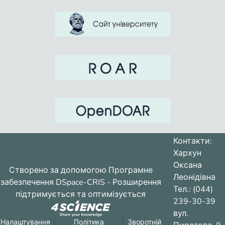
Контакти:
Хархун
Оксана
Створено за допомогою
Програмне
Леонідівна
забезпечення DSpace-CRIS
- Розширення
Тел.: (044)
підтримується та оптимізується
239-30-39
вул.
Налаштування
Політика
Зворотній