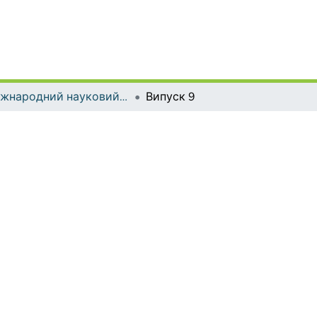
Міжнародний науковий форум: соціологія, психологія, педагогіка, менеджмент
Випуск 9