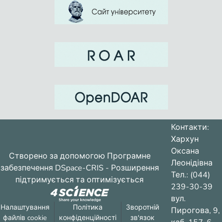
Контакти:
Хархун
Оксана
Створено за допомогою
Програмне
Леонідівна
забезпечення DSpace-CRIS
- Розширення
Тел.: (044)
підтримується та оптимізується
239-30-39
вул.
Налаштування
Політика
Зворотній
Пирогова, 9,
файлів cookie
конфіденційності
зв'язок