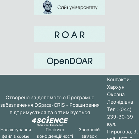
Контакти:
Хархун
Оксана
Створено за допомогою
Програмне
Леонідівна
забезпечення DSpace-CRIS
- Розширення
Тел.: (044)
підтримується та оптимізується
239-30-39
вул.
Налаштування
Політика
Зворотній
Пирогова, 9,
файлів cookie
конфіденційності
зв'язок