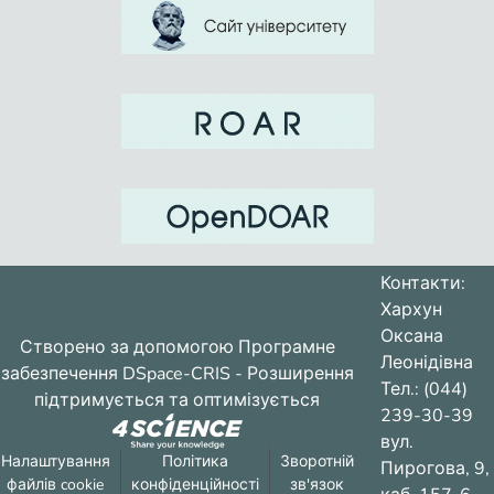
Контакти:
Хархун
Оксана
Створено за допомогою
Програмне
Леонідівна
забезпечення DSpace-CRIS
- Розширення
Тел.: (044)
підтримується та оптимізується
239-30-39
вул.
Налаштування
Політика
Зворотній
Пирогова, 9,
файлів cookie
конфіденційності
зв'язок