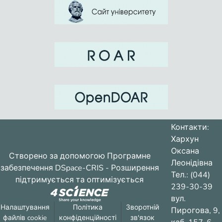
Контакти:
Хархун
Оксана
Створено за допомогою
Програмне
Леонідівна
забезпечення DSpace-CRIS
- Розширення
Тел.: (044)
підтримується та оптимізується
239-30-39
вул.
Налаштування
Політика
Зворотній
Пирогова, 9,
файлів cookie
конфіденційності
зв'язок