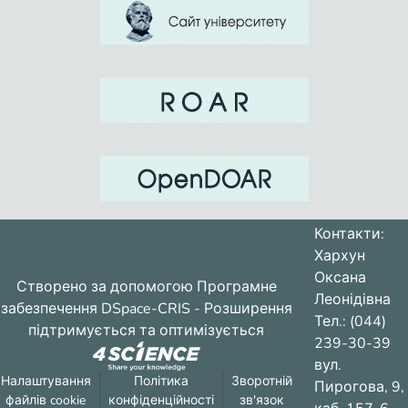
Контакти:
Хархун
Оксана
Створено за допомогою
Програмне
Леонідівна
забезпечення DSpace-CRIS
- Розширення
Тел.: (044)
підтримується та оптимізується
239-30-39
вул.
Налаштування
Політика
Зворотній
Пирогова, 9,
файлів cookie
конфіденційності
зв'язок