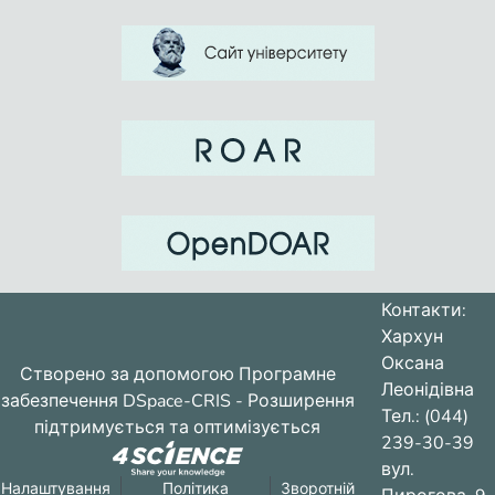
Контакти:
Хархун
Оксана
Створено за допомогою
Програмне
Леонідівна
забезпечення DSpace-CRIS
- Розширення
Тел.: (044)
підтримується та оптимізується
239-30-39
вул.
Налаштування
Політика
Зворотній