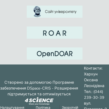
Контакти:
Хархун
Оксана
Створено за допомогою
Програмне
Леонідівна
забезпечення DSpace-CRIS
- Розширення
Тел.: (044)
підтримується та оптимізується
239-30-39
вул.
Налаштування
Політика
Зворотній