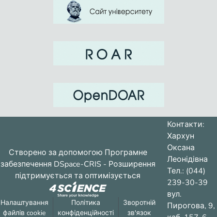
Контакти:
Хархун
Оксана
Створено за допомогою
Програмне
Леонідівна
забезпечення DSpace-CRIS
- Розширення
Тел.: (044)
підтримується та оптимізується
239-30-39
вул.
Налаштування
Політика
Зворотній
Пирогова, 9,
файлів cookie
конфіденційності
зв'язок