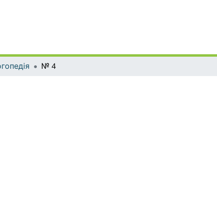
гопедія
№ 4