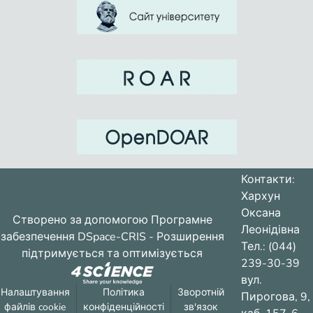
Контакти:
Хархун
Оксана
Створено за допомогою
Програмне
Леонідівна
забезпечення DSpace-CRIS
- Розширення
Тел.: (044)
підтримується та оптимізується
239-30-39
вул.
Налаштування
Політика
Зворотній
Пирогова, 9,
файлів cookie
конфіденційності
зв'язок