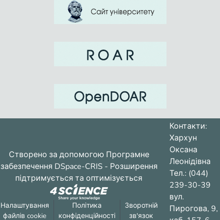
Контакти:
Хархун
Оксана
Створено за допомогою
Програмне
Леонідівна
забезпечення DSpace-CRIS
- Розширення
Тел.: (044)
підтримується та оптимізується
239-30-39
вул.
Налаштування
Політика
Зворотній
Пирогова, 9,
файлів cookie
конфіденційності
зв'язок