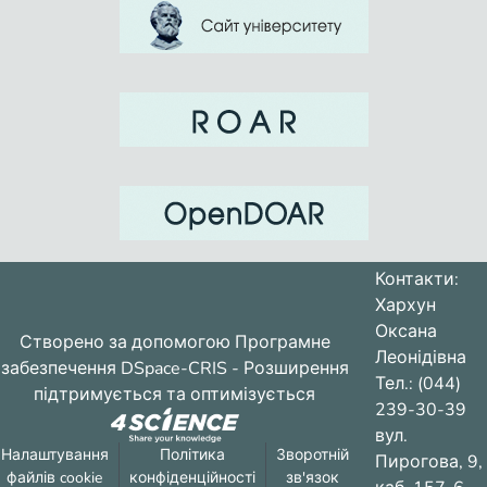
Контакти:
Хархун
Оксана
Створено за допомогою
Програмне
Леонідівна
забезпечення DSpace-CRIS
- Розширення
Тел.: (044)
підтримується та оптимізується
239-30-39
вул.
Налаштування
Політика
Зворотній
Пирогова, 9,
файлів cookie
конфіденційності
зв'язок