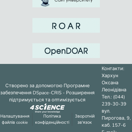
Контакти:
Хархун
Оксана
Створено за допомогою
Програмне
Леонідівна
забезпечення DSpace-CRIS
- Розширення
Тел.: (044)
підтримується та оптимізується
239-30-39
вул.
Налаштування
Політика
Зворотній
Пирогова, 9,
файлів cookie
конфіденційності
зв'язок
каб. 157-6