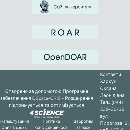
Контакти:
Хархун
Оксана
Створено за допомогою
Програмне
Леонідівна
забезпечення DSpace-CRIS
- Розширення
Тел.: (044)
підтримується та оптимізується
239-30-39
вул.
Налаштування
Політика
Зворотній
Пирогова, 9,
файлів cookie
конфіденційності
зв'язок