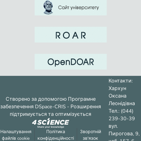
Контакти:
Хархун
Оксана
Створено за допомогою
Програмне
Леонідівна
забезпечення DSpace-CRIS
- Розширення
Тел.: (044)
підтримується та оптимізується
239-30-39
вул.
Налаштування
Політика
Зворотній
Пирогова, 9,
файлів cookie
конфіденційності
зв'язок