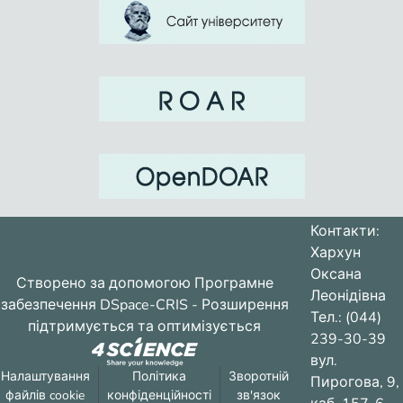
Контакти:
Хархун
Оксана
Створено за допомогою
Програмне
Леонідівна
забезпечення DSpace-CRIS
- Розширення
Тел.: (044)
підтримується та оптимізується
239-30-39
вул.
Налаштування
Політика
Зворотній
Пирогова, 9,
файлів cookie
конфіденційності
зв'язок