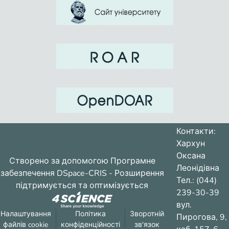
Контакти:
Хархун
Оксана
Створено за допомогою
Програмне
Леонідівна
забезпечення DSpace-CRIS
- Розширення
Тел.: (044)
підтримується та оптимізується
239-30-39
вул.
Налаштування
Політика
Зворотній
Пирогова, 9,
файлів cookie
конфіденційності
зв'язок