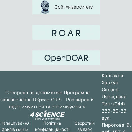
Контакти:
Хархун
Оксана
Створено за допомогою
Програмне
Леонідівна
забезпечення DSpace-CRIS
- Розширення
Тел.: (044)
підтримується та оптимізується
239-30-39
вул.
Налаштування
Політика
Зворотній
Пирогова, 9,
файлів cookie
конфіденційності
зв'язок