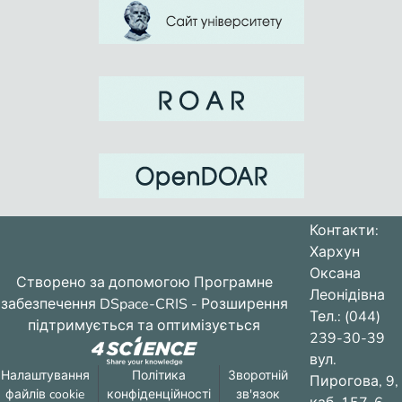
Контакти:
Хархун
Оксана
Створено за допомогою
Програмне
Леонідівна
забезпечення DSpace-CRIS
- Розширення
Тел.: (044)
підтримується та оптимізується
239-30-39
вул.
Налаштування
Політика
Зворотній
Пирогова, 9,
файлів cookie
конфіденційності
зв'язок