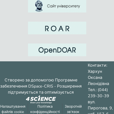
Контакти:
Хархун
Оксана
Створено за допомогою
Програмне
Леонідівна
забезпечення DSpace-CRIS
- Розширення
Тел.: (044)
підтримується та оптимізується
239-30-39
вул.
Налаштування
Політика
Зворотній
Пирогова, 9,
файлів cookie
конфіденційності
зв'язок