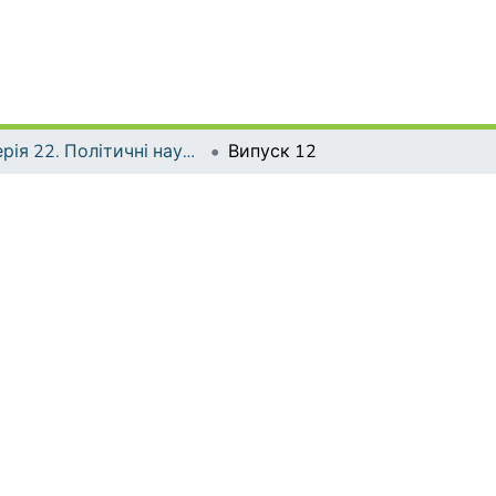
Серія 22. Політичні науки та методики викладання соціально-політичних дисциплін
Випуск 12