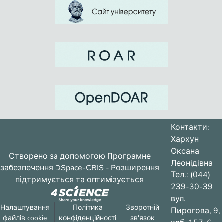
Контакти:
Хархун
Оксана
Створено за допомогою
Програмне
Леонідівна
забезпечення DSpace-CRIS
- Розширення
Тел.: (044)
підтримується та оптимізується
239-30-39
вул.
Налаштування
Політика
Зворотній
Пирогова, 9,
файлів cookie
конфіденційності
зв'язок