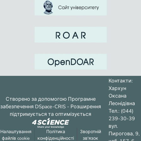
Контакти:
Хархун
Оксана
Створено за допомогою
Програмне
Леонідівна
забезпечення DSpace-CRIS
- Розширення
Тел.: (044)
підтримується та оптимізується
239-30-39
вул.
Налаштування
Політика
Зворотній
Пирогова, 9,
файлів cookie
конфіденційності
зв'язок