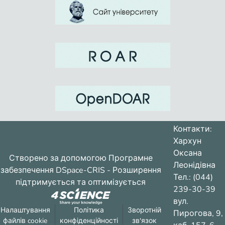
Контакти:
Хархун
Оксана
Створено за допомогою
Програмне
Леонідівна
забезпечення DSpace-CRIS
- Розширення
Тел.: (044)
підтримується та оптимізується
239-30-39
вул.
Налаштування
Політика
Зворотній
Пирогова, 9,
файлів cookie
конфіденційності
зв'язок